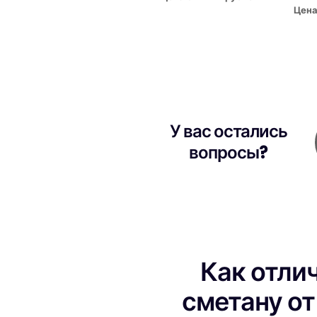
Цена
У вас остались
вопросы?
Как отли
сметану о