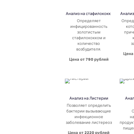
Анализ на
стафилококк
Анализ
Определяет
Опред
инфицированность
кот
золотистым
прич
стафилококком и
количество
з
возбудителя.
Цена 
Цена от 790 рублей
Анализ на Листерии
Анал
Позволяет определить
бактерии вызывающие
О
инфекционное
н
заболевание листереоз
продук
пище
Цена от 2220 рублей