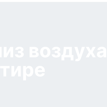
из воздуха
ртире