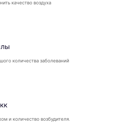
нить качество воздуха
ллы
шого количества заболеваний
окк
ом и количество возбудителя.