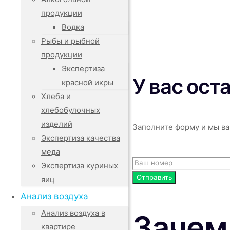
продукции
Водка
Рыбы и рыбной
продукции
Экспертиза
У вас ост
красной икры
Хлеба и
хлебобулочных
изделий
Заполните форму и мы ва
Экспертиза качества
меда
Экспертиза куриных
яиц
Анализ воздуха
Зачем
Анализ воздуха в
квартире