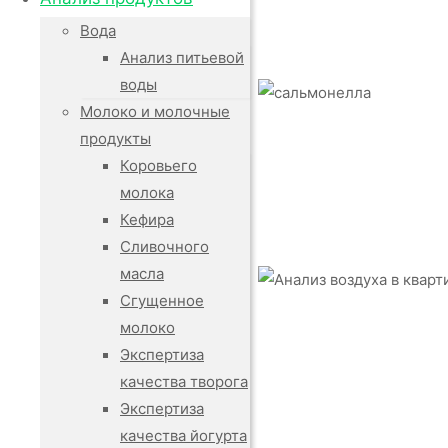
Вода
Анализ питьевой
воды
Молоко и молочные
продукты
Коровьего
молока
Кефира
Сливочного
масла
Сгущенное
молоко
Экспертиза
качества творога
Экспертиза
качества йогурта