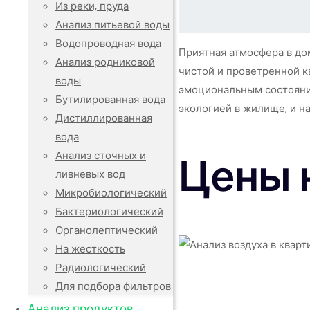
Из реки, пруда
Анализ питьевой воды
Водопроводная вода
Приятная атмосфера в дом
Анализ родниковой
чистой и проветренной к
воды
эмоциональным состояние
Бутилированная вода
экологией в жилище, и н
Дистиллированная
вода
Цены н
Анализ сточных и
ливневых вод
Микробиологический
Бактериологический
Органолептический
На жесткость
Радиологический
Для подбора фильтров
Анализ продуктов