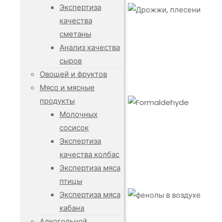
Экспертиза
качества
сметаны
Анализ качества
сыров
Овощей и фруктов
Мясо и мясные
продукты
Молочных
сосисок
Экспертиза
качества колбас
Экспертиза мяса
птицы
Экспертиза мяса
кабана
Алкогольной