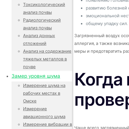
появлению головных
Токсикологический
развитию болезней 
анализ почвы
эмоциональной нес
Радиологический
общему упадку сил.
анализ почвы
Загрязненный воздух осо
Анализ донных
аллергия, а также возни
отложений
меры и предотвратить ра
Анализ на содержание
тяжелых металлов в
почве
Когда
Замер уровня шума
Измерение шума на
провер
рабочих местах в
Омске
Измерение
авиационного шума
Измерение вибрации в
Чаще всего загрязненны