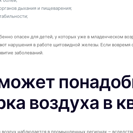
 болей;
органов дыхания и пищеварения;
табильности;
бенно опасен для детей, у которых уже в младенческом воз
кают нарушения в работе щитовидной железы. Если вовремя с
звитие заболеваний.
 может понадоб
ка воздуха в к
й воздух наблюдается в промышленных регионах – вследств