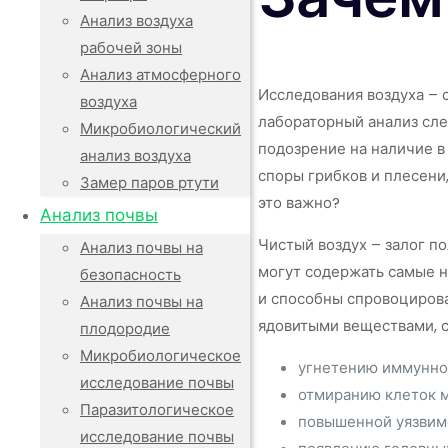
Анализ воздуха
рабочей зоны
Анализ атмосферного
Исследования воздуха – 
воздуха
лабораторный анализ сле
Микробиологический
подозрение на наличие 
анализ воздуха
споры грибков и плесени
Замер паров ртути
это важно?
Анализ почвы
Чистый воздух – залог п
Анализ почвы на
могут содержать самые н
безопасность
и способны спровоцирова
Анализ почвы на
ядовитыми веществами, с
плодородие
Микробиологическое
угнетению иммунно
исследование почвы
отмиранию клеток м
Паразитологическое
повышенной уязвим
исследование почвы