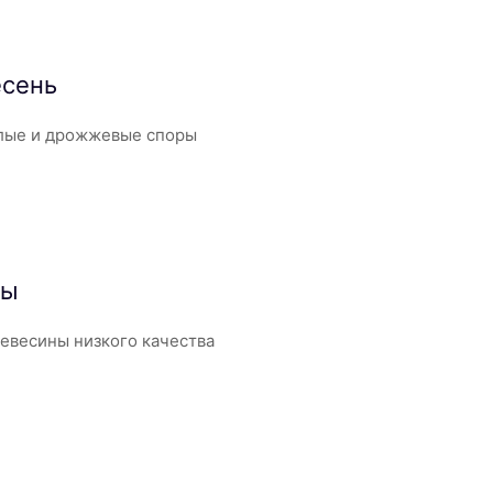
есень
елые и дрожжевые споры
ды
евесины низкого качества